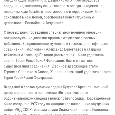
Сегодня ОДОН имени Ф. Э. Дзержинского — это передовое
соединение, военнослужащие которого всегда находятся на
переднем крае борьбы с преступностью и терроризмом. Они
сохраняют мир и покой, обеспечивая конституционную
целостность Российской Федерации.
С первых дней проведения специальной военной операции
военнослужащие дивизии принимают участие в боевых
действиях. За проявленное мужество и героизм двое офицеров
соединения – полковник Александр Белоглазов и старший
лейтенант Александр Потапов (посмертно) – были удостоены
звания Героя Российской Федерации. Всего же за годы
существования соединения 12 воинов-дзержинцев стали
Героями Советского Союза, 21 военнослужащий удостоен звания
Героя Российской Федерации.
Входящий в состав дивизии ордена Кутузова Краснознаменный
центр специального назначения «Витязь» считается
родоначальником спецназа войск правопорядка. Подразделение
было создано в 1977 году по инициативе начальника внутренних
войск МВД СССР генерала армии Ивана Кирилловича Яковлева.