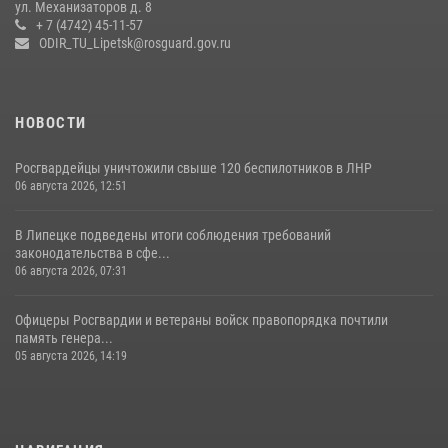
ул. Механизаторов д. 8
17 июля 2026, 12:26
5
+ 7 (4742) 45-11-57
ODIR_TU_Lipetsk@rosguard.gov.ru
НОВОСТИ
Росгвардейцы уничтожили свыше 120 беспилотников в ЛНР
06 августа 2026, 12:51
В Липецке подведены итоги соблюдения требований
законодательства в сфе...
06 августа 2026, 07:31
Офицеры Росгвардии и ветераны войск правопорядка почтили
память генера...
05 августа 2026, 14:19