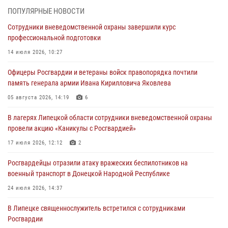
ПОПУЛЯРНЫЕ НОВОСТИ
03 августа 2026, 13:43
1
Сотрудники вневедомственной охраны завершили курс
Росгвардейцы обеспечили безопасность граждан в День Лев-
профессиональной подготовки
Толстовского района
14 июля 2026, 10:27
03 августа 2026, 13:41
1
Офицеры Росгвардии и ветераны войск правопорядка почтили
Росгвардия противодействует БПЛА ВСУ на южном направлении
память генерала армии Ивана Кирилловича Яковлева
(видео)
05 августа 2026, 14:19
6
03 августа 2026, 13:39
2
1
В лагерях Липецкой области сотрудники вневедомственной охраны
Росгвардия обеспечила охрану порядка во время проведения
провели акцию «Каникулы с Росгвардией»
фестивалей в Липецке
17 июля 2026, 12:12
2
03 августа 2026, 13:17
3
Росгвардейцы отразили атаку вражеских беспилотников на
военный транспорт в Донецкой Народной Республике
24 июля 2026, 14:37
В Липецке священнослужитель встретился с сотрудниками
Росгвардии