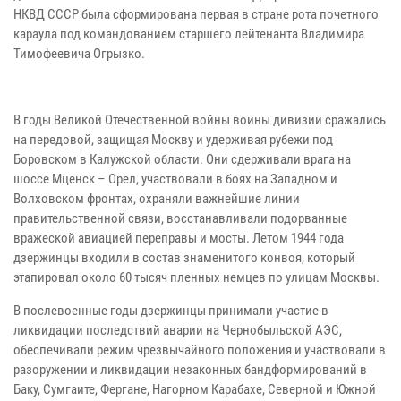
НКВД СССР была сформирована первая в стране рота почетного
караула под командованием старшего лейтенанта Владимира
Тимофеевича Огрызко.
В годы Великой Отечественной войны воины дивизии сражались
на передовой, защищая Москву и удерживая рубежи под
Боровском в Калужской области. Они сдерживали врага на
шоссе Мценск – Орел, участвовали в боях на Западном и
Волховском фронтах, охраняли важнейшие линии
правительственной связи, восстанавливали подорванные
вражеской авиацией переправы и мосты. Летом 1944 года
дзержинцы входили в состав знаменитого конвоя, который
этапировал около 60 тысяч пленных немцев по улицам Москвы.
В послевоенные годы дзержинцы принимали участие в
ликвидации последствий аварии на Чернобыльской АЭС,
обеспечивали режим чрезвычайного положения и участвовали в
разоружении и ликвидации незаконных бандформирований в
Баку, Сумгаите, Фергане, Нагорном Карабахе, Северной и Южной