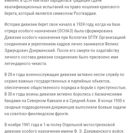
Именно в ЦСН «Витязь» зародилась традиция сдачи
квалификационных испытаний на право ношения крапового
берета, который является символом Росгвардии.
История дивизии берет свое начало в 1924 году, когда на базе
отряда особого назначения (ОСНАЗ) была сформирована
Дивизия особого назначения при Коллегии ОГПУ. Организацией
соединения и укреплением кадров лично занимался Феликс
Эдмундович Дзержинский. После его смерти по ходатайству
личного состава дивизии соединению было присвоено имя
легендарного чекиста.
В 20-е годы военнослужащие дивизии активно несли службу по
охране важных государственных и партийных объектов,
обеспечению общественного порядка и борьбе с преступностью.
В 30-е годы воины дивизии активно боролись с басмаческими
бандами на Северном Кавказе и в Средней Азии. В конце 1930-х
сводные подразделения дзержинцев выполняли боевые задачи
на советско-финляндском фронте.
В ноябре 1941 года в 1-м полку Отдельной мотострелковой
дивизии особого назначения имени Ф. Э. Дзержинского войск