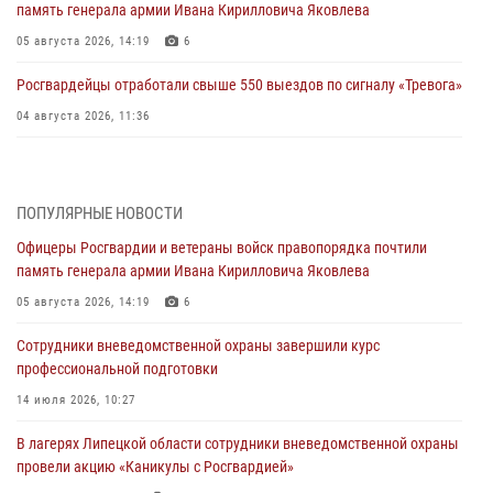
память генерала армии Ивана Кирилловича Яковлева
05 августа 2026, 14:19
6
Росгвардейцы отработали свыше 550 выездов по сигналу «Тревога»
04 августа 2026, 11:36
В ЛНР спецназовцы Росгвардии уничтожили ударные и
разведывательные беспилотники ВСУ
ПОПУЛЯРНЫЕ НОВОСТИ
04 августа 2026, 09:05
Офицеры Росгвардии и ветераны войск правопорядка почтили
Росгвардия обеспечила безопасность граждан на праздновании
память генерала армии Ивана Кирилловича Яковлева
Дня ВДВ в Липецке
05 августа 2026, 14:19
6
03 августа 2026, 13:43
1
Сотрудники вневедомственной охраны завершили курс
Росгвардейцы обеспечили безопасность граждан в День Лев-
профессиональной подготовки
Толстовского района
14 июля 2026, 10:27
03 августа 2026, 13:41
1
В лагерях Липецкой области сотрудники вневедомственной охраны
Росгвардия противодействует БПЛА ВСУ на южном направлении
провели акцию «Каникулы с Росгвардией»
(видео)