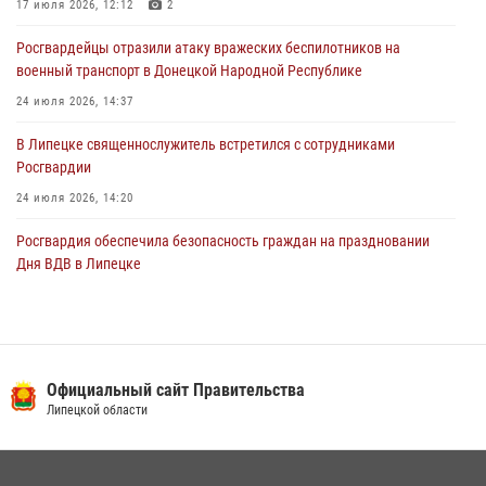
17 июля 2026, 12:12
2
03 августа 2026, 13:39
2
1
Росгвардейцы отразили атаку вражеских беспилотников на
военный транспорт в Донецкой Народной Республике
24 июля 2026, 14:37
В Липецке священнослужитель встретился с сотрудниками
Росгвардии
24 июля 2026, 14:20
Росгвардия обеспечила безопасность граждан на праздновании
Дня ВДВ в Липецке
03 августа 2026, 13:43
1
В Липецке росгвардейцы посетили богослужение в честь великого
князя Владимира
Официальный сайт Правительства
28 июля 2026, 14:38
4
Липецкой области
Сотрудники вневедомственной охраны окончили курс служебной
подготовки