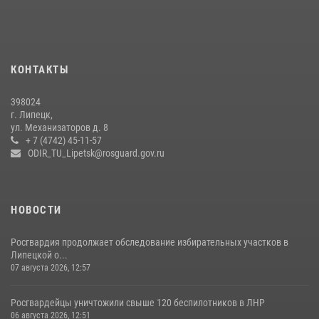
24 июля 2026, 14:32
1
Росгвардия обеспечила безопасность липчан во время
празднования Дня города и Дня металлурга
20 июля 2026, 12:22
5
КОНТАКТЫ
Росгвардия обеспечила безопасность во время фестиваля бардов в
398024
Липецке
г. Липецк,
ул. Механизаторов д. 8
17 июля 2026, 12:26
5
+ 7 (4742) 45-11-57
ODIR_TU_Lipetsk@rosguard.gov.ru
НОВОСТИ
Росгвардия продолжает обследование избирательных участков в
Липецкой о...
07 августа 2026, 12:57
Росгвардейцы уничтожили свыше 120 беспилотников в ЛНР
06 августа 2026, 12:51