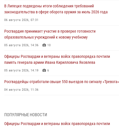
В Липецке подведены итоги соблюдения требований
законодательства в сфере оборота оружия за июль 2026 года
06 августа 2026, 07:31
Росгвардия принимает участие в проверке готовности
образовательных учреждений к новому учебному
05 августа 2026, 14:36
10
Офицеры Росгвардии и ветераны войск правопорядка почтили
память генерала армии Ивана Кирилловича Яковлева
05 августа 2026, 14:19
6
Росгвардейцы отработали свыше 550 выездов по сигналу «Тревога»
04 августа 2026, 11:36
В ЛНР спецназовцы Росгвардии уничтожили ударные и
разведывательные беспилотники ВСУ
ПОПУЛЯРНЫЕ НОВОСТИ
04 августа 2026, 09:05
Офицеры Росгвардии и ветераны войск правопорядка почтили
Росгвардия обеспечила безопасность граждан на праздновании