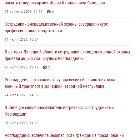
память генерала армии Ивана Кирилловича Яковлева
Дня ВДВ в Липецке
05 августа 2026, 14:19
6
03 августа 2026, 13:43
1
Сотрудники вневедомственной охраны завершили курс
Росгвардейцы обеспечили безопасность граждан в День Лев-
профессиональной подготовки
Толстовского района
14 июля 2026, 10:27
03 августа 2026, 13:41
1
В лагерях Липецкой области сотрудники вневедомственной охраны
Росгвардия противодействует БПЛА ВСУ на южном направлении
провели акцию «Каникулы с Росгвардией»
(видео)
17 июля 2026, 12:12
2
03 августа 2026, 13:39
2
1
Росгвардейцы отразили атаку вражеских беспилотников на
военный транспорт в Донецкой Народной Республике
24 июля 2026, 14:37
В Липецке священнослужитель встретился с сотрудниками
Росгвардии
24 июля 2026, 14:20
Росгвардия обеспечила безопасность граждан на праздновании