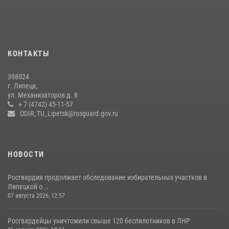
24 июля 2026, 14:32
1
Росгвардия обеспечила безопасность липчан во время
празднования Дня города и Дня металлурга
20 июля 2026, 12:22
5
КОНТАКТЫ
Росгвардия обеспечила безопасность во время фестиваля бардов в
398024
Липецке
г. Липецк,
ул. Механизаторов д. 8
17 июля 2026, 12:26
5
+ 7 (4742) 45-11-57
ODIR_TU_Lipetsk@rosguard.gov.ru
НОВОСТИ
Росгвардия продолжает обследование избирательных участков в
Липецкой о...
07 августа 2026, 12:57
Росгвардейцы уничтожили свыше 120 беспилотников в ЛНР