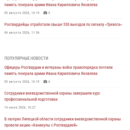
память генерала армии Ивана Кирилловича Яковлева
05 августа 2026, 14:19
6
Росгвардейцы отработали свыше 550 выездов по сигналу «Тревога»
04 августа 2026, 11:36
В ЛНР спецназовцы Росгвардии уничтожили ударные и
разведывательные беспилотники ВСУ
ПОПУЛЯРНЫЕ НОВОСТИ
04 августа 2026, 09:05
Офицеры Росгвардии и ветераны войск правопорядка почтили
Росгвардия обеспечила безопасность граждан на праздновании
память генерала армии Ивана Кирилловича Яковлева
Дня ВДВ в Липецке
05 августа 2026, 14:19
6
03 августа 2026, 13:43
1
Сотрудники вневедомственной охраны завершили курс
Росгвардейцы обеспечили безопасность граждан в День Лев-
профессиональной подготовки
Толстовского района
14 июля 2026, 10:27
03 августа 2026, 13:41
1
В лагерях Липецкой области сотрудники вневедомственной охраны
Росгвардия противодействует БПЛА ВСУ на южном направлении
провели акцию «Каникулы с Росгвардией»
(видео)