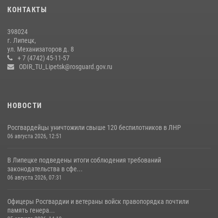
20 июля 2026, 12:22
5
КОНТАКТЫ
Росгвардия обеспечила безопасность во время фестиваля бардов в
398024
Липецке
г. Липецк,
ул. Механизаторов д. 8
17 июля 2026, 12:26
5
+ 7 (4742) 45-11-57
ODIR_TU_Lipetsk@rosguard.gov.ru
НОВОСТИ
Росгвардейцы уничтожили свыше 120 беспилотников в ЛНР
06 августа 2026, 12:51
В Липецке подведены итоги соблюдения требований
законодательства в сфе...
06 августа 2026, 07:31
Офицеры Росгвардии и ветераны войск правопорядка почтили
память генера...