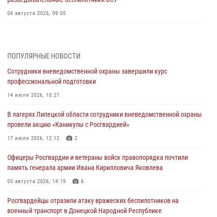
04 августа 2026, 09:05
Росгвардия обеспечила безопасность граждан на праздновании
Дня ВДВ в Липецке
ПОПУЛЯРНЫЕ НОВОСТИ
03 августа 2026, 13:43
1
Сотрудники вневедомственной охраны завершили курс
Росгвардейцы обеспечили безопасность граждан в День Лев-
профессиональной подготовки
Толстовского района
14 июля 2026, 10:27
03 августа 2026, 13:41
1
В лагерях Липецкой области сотрудники вневедомственной охраны
Росгвардия противодействует БПЛА ВСУ на южном направлении
провели акцию «Каникулы с Росгвардией»
(видео)
17 июля 2026, 12:12
2
03 августа 2026, 13:39
2
1
Офицеры Росгвардии и ветераны войск правопорядка почтили
Росгвардия обеспечила охрану порядка во время проведения
память генерала армии Ивана Кирилловича Яковлева
фестивалей в Липецке
05 августа 2026, 14:19
6
03 августа 2026, 13:17
3
Росгвардейцы отразили атаку вражеских беспилотников на
военный транспорт в Донецкой Народной Республике