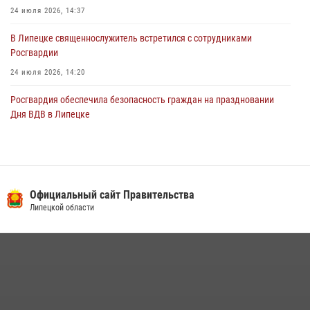
24 июля 2026, 14:37
В Липецке священнослужитель встретился с сотрудниками
Росгвардии
24 июля 2026, 14:20
Росгвардия обеспечила безопасность граждан на праздновании
Дня ВДВ в Липецке
03 августа 2026, 13:43
1
В Липецке росгвардейцы посетили богослужение в честь великого
князя Владимира
Официальный сайт Правительства
28 июля 2026, 14:38
4
Липецкой области
Сотрудники вневедомственной охраны окончили курс служебной
подготовки
24 июля 2026, 14:32
1
Росгвардия обеспечила безопасность липчан во время
празднования Дня города и Дня металлурга