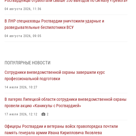
Росгвардейцы отработали свыше 550 выездов по сигналу «Тревога»
04 августа 2026, 11:36
В ЛНР спецназовцы Росгвардии уничтожили ударные и
разведывательные беспилотники ВСУ
04 августа 2026, 09:05
Росгвардия обеспечила безопасность граждан на праздновании
Дня ВДВ в Липецке
ПОПУЛЯРНЫЕ НОВОСТИ
03 августа 2026, 13:43
1
Сотрудники вневедомственной охраны завершили курс
Росгвардейцы обеспечили безопасность граждан в День Лев-
профессиональной подготовки
Толстовского района
14 июля 2026, 10:27
03 августа 2026, 13:41
1
В лагерях Липецкой области сотрудники вневедомственной охраны
Росгвардия противодействует БПЛА ВСУ на южном направлении
провели акцию «Каникулы с Росгвардией»
(видео)
17 июля 2026, 12:12
2
03 августа 2026, 13:39
2
1
Офицеры Росгвардии и ветераны войск правопорядка почтили
Росгвардия обеспечила охрану порядка во время проведения
память генерала армии Ивана Кирилловича Яковлева
фестивалей в Липецке