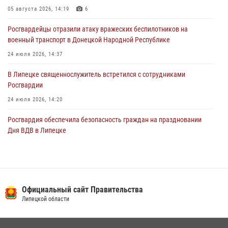
05 августа 2026, 14:19
6
03 августа 2026, 13:17
3
Росгвардейцы отразили атаку вражеских беспилотников на
военный транспорт в Донецкой Народной Республике
24 июля 2026, 14:37
В Липецке священнослужитель встретился с сотрудниками
Росгвардии
24 июля 2026, 14:20
Росгвардия обеспечила безопасность граждан на праздновании
Дня ВДВ в Липецке
03 августа 2026, 13:43
1
В Липецке росгвардейцы посетили богослужение в честь великого
князя Владимира
Официальный сайт Правительства
28 июля 2026, 14:38
4
Липецкой области
Сотрудники вневедомственной охраны окончили курс служебной
подготовки