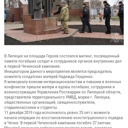
В Липецке на площади Героев состоялся митинг, посвященный
памяти погибших солдат и сотрудников органов внутренних дел
в первой Чеченской кампании.
Инициатором данного мероприятия является председатель
комитета солдатских матерей Надежда Глущенко.
К мемориалу воинам-интернационалистам и павшим в военных
конфликтах пришли матери и вдовы погибших, сотрудники и
военнослужащие Управления Росгвардии по Липецкой области,
представители территориального УМВД, мэрии г. Липецка,
общественных организаций, священнослужители,
старшеклассники и студенты.
11 декабря 2019 года исполнилось ровно 25 лет с момента
начала операции по восстановлению конституционного порядка
в Чечне. В первой Чеченской кампании погибло 37 липчан.
Минутой молчания собравшиеся почтили память земляков,