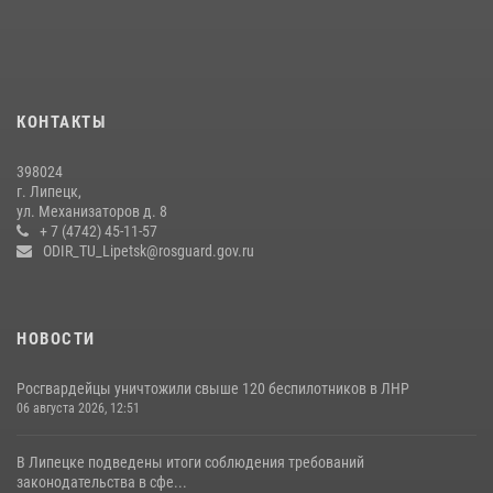
24 июля 2026, 14:32
1
Росгвардия обеспечила безопасность липчан во время
празднования Дня города и Дня металлурга
20 июля 2026, 12:22
5
КОНТАКТЫ
Росгвардия обеспечила безопасность во время фестиваля бардов в
398024
Липецке
г. Липецк,
ул. Механизаторов д. 8
17 июля 2026, 12:26
5
+ 7 (4742) 45-11-57
ODIR_TU_Lipetsk@rosguard.gov.ru
НОВОСТИ
Росгвардейцы уничтожили свыше 120 беспилотников в ЛНР
06 августа 2026, 12:51
В Липецке подведены итоги соблюдения требований
законодательства в сфе...