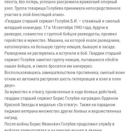
пехота, без потерь, успешно разгромила вражеский опорный
узел. Группа товарища Голубева принимала непосредственное
участие в этой блестящей атаке».
«Гвардии старший сержант Голубев Б.И. – отважный и смелый
младший командир. 17 и 18 сентября 1943 года, будучи в
разведке, совместно с группой бойцов разведроты, проявил
геройство и мужество. Машина, на которой ехали разведчики,
натолкнулась на большую группу немцев, бывшую в засаде.
Разведчики не растерялись и вступили в бой. Гвардии старший
сержант Голубев заметил группу немцев, пытавшихся обойти
наших бойцов, и смело бросился им наперерез.
Воспользовавшись замешательством противника, смелый воин
огнем из автомата растрелял шесть гитлеровцев и взял в плен
двух».
За мужество и отвагу, проявленные в ходе боевых действий,
гвардии старший сержант Борис Голубев награжден Орденом
Красной Звезды и медалью «За отвагу». Также на парадном
пиджаке ветерана множество других боевых и ведомственных
наград.
После войны Борис Иванович Голубев продолжил службу в
войсках правопорядка и на пенсию вышел в звании