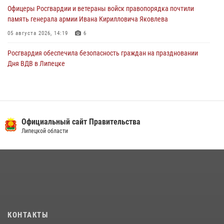
Офицеры Росгвардии и ветераны войск правопорядка почтили
память генерала армии Ивана Кирилловича Яковлева
05 августа 2026, 14:19
6
Росгвардия обеспечила безопасность граждан на праздновании
Дня ВДВ в Липецке
03 августа 2026, 13:43
1
В Липецке росгвардейцы посетили богослужение в честь великого
князя Владимира
сайт Правительства
НАК
28 июля 2026, 14:38
4
Официальный сай
Сотрудники вневедомственной охраны окончили курс служебной
подготовки
24 июля 2026, 14:32
1
Росгвардия обеспечила безопасность липчан во время
празднования Дня города и Дня металлурга
20 июля 2026, 12:22
5
КОНТАКТЫ