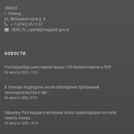
Росгвардия обеспечила безопасность во время фестиваля бардов в
398024
Липецке
г. Липецк,
ул. Механизаторов д. 8
17 июля 2026, 12:26
5
+ 7 (4742) 45-11-57
ODIR_TU_Lipetsk@rosguard.gov.ru
НОВОСТИ
Росгвардейцы уничтожили свыше 120 беспилотников в ЛНР
06 августа 2026, 12:51
В Липецке подведены итоги соблюдения требований
законодательства в сфе...
06 августа 2026, 07:31
Офицеры Росгвардии и ветераны войск правопорядка почтили
память генера...
05 августа 2026, 14:19