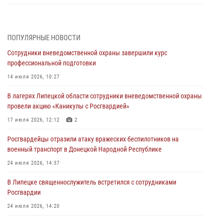
Росгвардия обеспечила безопасность граждан на праздновании
Дня ВДВ в Липецке
ПОПУЛЯРНЫЕ НОВОСТИ
03 августа 2026, 13:43
1
Сотрудники вневедомственной охраны завершили курс
Росгвардейцы обеспечили безопасность граждан в День Лев-
профессиональной подготовки
Толстовского района
14 июля 2026, 10:27
03 августа 2026, 13:41
1
В лагерях Липецкой области сотрудники вневедомственной охраны
Росгвардия противодействует БПЛА ВСУ на южном направлении
провели акцию «Каникулы с Росгвардией»
(видео)
17 июля 2026, 12:12
2
03 августа 2026, 13:39
2
1
Росгвардейцы отразили атаку вражеских беспилотников на
Росгвардия обеспечила охрану порядка во время проведения
военный транспорт в Донецкой Народной Республике
фестивалей в Липецке
24 июля 2026, 14:37
03 августа 2026, 13:17
3
В Липецке священнослужитель встретился с сотрудниками
Росгвардии
24 июля 2026, 14:20