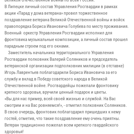
Великой Отечественной войны по всей России.
В Липецке личный состав Управления Росгвардии в рамках
акции «Парад у дома ветерана» провел торжественное
поздравление ветерана Великой Отечественной войны и войск
правопорядка Бориса Ивановича Голубева по месту проживания.
Военный оркестр Управления Росгвардии исполнил для
фронтовика музыкальные композиции, а личный состав прошел
парадным строем под его окнами.
Заместитель начальника территориального Управления
Росгвардии полковник Валерий Соляников и председатель
ветеранской организации подполковник милиции (в отставке)
Игорь Лаврентьев поблагодарили Бориса Ивановича за его
службу и вклад в Победу советского народа в Великой
Отечественной войне. Росгвардейцы пожелали фронтовику
крепкого здоровья, вручили ценный подарок и цветы.
«Вы для нас пример, всей своей жизнью и службой. На Вас
смотрим и на Вас ровняемся!», - отметил полковник Соляников.
В свою очередь, фронтовик поблагодарил пришедших к нему
гостей, отметив, что такие поздравление ему очень приятны.
Ветеран традиционно пожелал всем крепкого гвардейского
здоровья!