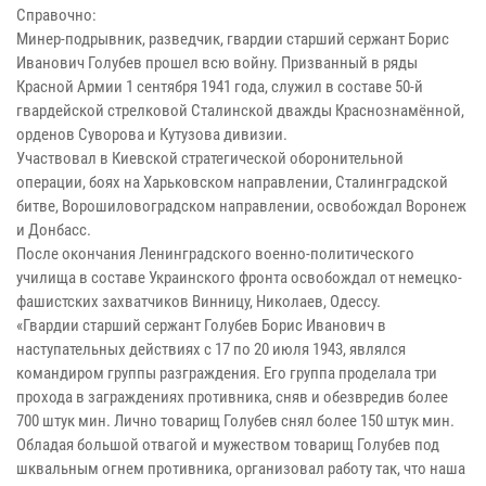
Справочно:
Минер-подрывник, разведчик, гвардии старший сержант Борис
Иванович Голубев прошел всю войну. Призванный в ряды
Красной Армии 1 сентября 1941 года, служил в составе 50-й
гвардейской стрелковой Сталинской дважды Краснознамённой,
орденов Суворова и Кутузова дивизии.
Участвовал в Киевской стратегической оборонительной
операции, боях на Харьковском направлении, Сталинградской
битве, Ворошиловоградском направлении, освобождал Воронеж
и Донбасс.
После окончания Ленинградского военно-политического
училища в составе Украинского фронта освобождал от немецко-
фашистских захватчиков Винницу, Николаев, Одессу.
«Гвардии старший сержант Голубев Борис Иванович в
наступательных действиях с 17 по 20 июля 1943, являлся
командиром группы разграждения. Его группа проделала три
прохода в заграждениях противника, сняв и обезвредив более
700 штук мин. Лично товарищ Голубев снял более 150 штук мин.
Обладая большой отвагой и мужеством товарищ Голубев под
шквальным огнем противника, организовал работу так, что наша