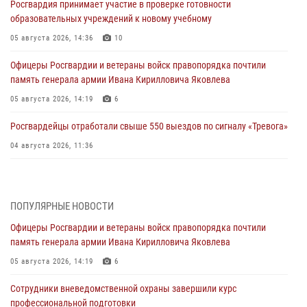
Росгвардия принимает участие в проверке готовности
образовательных учреждений к новому учебному
05 августа 2026, 14:36
10
Офицеры Росгвардии и ветераны войск правопорядка почтили
память генерала армии Ивана Кирилловича Яковлева
05 августа 2026, 14:19
6
Росгвардейцы отработали свыше 550 выездов по сигналу «Тревога»
04 августа 2026, 11:36
В ЛНР спецназовцы Росгвардии уничтожили ударные и
разведывательные беспилотники ВСУ
ПОПУЛЯРНЫЕ НОВОСТИ
04 августа 2026, 09:05
Офицеры Росгвардии и ветераны войск правопорядка почтили
Росгвардия обеспечила безопасность граждан на праздновании
память генерала армии Ивана Кирилловича Яковлева
Дня ВДВ в Липецке
05 августа 2026, 14:19
6
03 августа 2026, 13:43
1
Сотрудники вневедомственной охраны завершили курс
Росгвардейцы обеспечили безопасность граждан в День Лев-
профессиональной подготовки