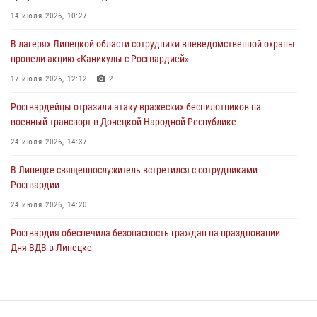
Толстовского района
14 июля 2026, 10:27
03 августа 2026, 13:41
1
В лагерях Липецкой области сотрудники вневедомственной охраны
Росгвардия противодействует БПЛА ВСУ на южном направлении
провели акцию «Каникулы с Росгвардией»
(видео)
17 июля 2026, 12:12
2
03 августа 2026, 13:39
2
1
Росгвардейцы отразили атаку вражеских беспилотников на
военный транспорт в Донецкой Народной Республике
24 июля 2026, 14:37
В Липецке священнослужитель встретился с сотрудниками
Росгвардии
24 июля 2026, 14:20
Росгвардия обеспечила безопасность граждан на праздновании
Дня ВДВ в Липецке
03 августа 2026, 13:43
1
В Липецке росгвардейцы посетили богослужение в честь великого
князя Владимира