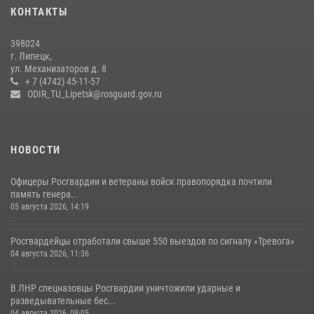
17 июля 2026, 12:26
5
КОНТАКТЫ
В Липецке подвели итоги служебной деятельности подразделений
398024
вневедомственной охраны Росгвардии за первое полугодие
г. Липецк,
ул. Механизаторов д. 8
15 июля 2026, 14:58
+ 7 (4742) 45-11-57
ODIR_TU_Lipetsk@rosguard.gov.ru
НОВОСТИ
Офицеры Росгвардии и ветераны войск правопорядка почтили
память генера...
05 августа 2026, 14:19
Росгвардейцы отработали свыше 550 выездов по сигналу «Тревога»
04 августа 2026, 11:36
В ЛНР спецназовцы Росгвардии уничтожили ударные и
разведывательные бес...
04 августа 2026, 09:05