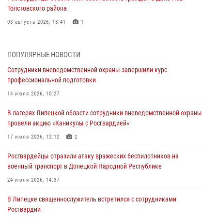
Толстовского района
03 августа 2026, 13:41
1
Росгвардия противодействует БПЛА ВСУ на южном направлении
(видео)
ПОПУЛЯРНЫЕ НОВОСТИ
03 августа 2026, 13:39
2
1
Сотрудники вневедомственной охраны завершили курс
профессиональной подготовки
Росгвардия обеспечила охрану порядка во время проведения
фестивалей в Липецке
14 июля 2026, 10:27
03 августа 2026, 13:17
3
В лагерях Липецкой области сотрудники вневедомственной охраны
провели акцию «Каникулы с Росгвардией»
Сотрудники Росгвардии продолжают контроль безопасности
детских оздоровительно-образовательных объектов в Липецкой
17 июля 2026, 12:12
2
области
Росгвардейцы отразили атаку вражеских беспилотников на
31 июля 2026, 14:17
военный транспорт в Донецкой Народной Республике
Росгвардия обеспечивает безопасность граждан на южном
24 июля 2026, 14:37
направлении
В Липецке священнослужитель встретился с сотрудниками
31 июля 2026, 08:17
1
Росгвардии