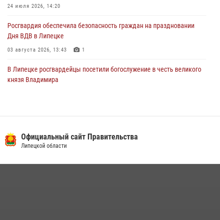
24 июля 2026, 14:20
Росгвардия обеспечила безопасность граждан на праздновании
Дня ВДВ в Липецке
03 августа 2026, 13:43
1
В Липецке росгвардейцы посетили богослужение в честь великого
князя Владимира
28 июля 2026, 14:38
4
Сотрудники вневедомственной охраны окончили курс служебной
подготовки
Официальный сайт Правительства
24 июля 2026, 14:32
1
Липецкой области
Росгвардия обеспечила безопасность липчан во время
празднования Дня города и Дня металлурга
20 июля 2026, 12:22
5
Росгвардия обеспечила безопасность во время фестиваля бардов в
Липецке