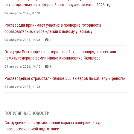
законодательства в сфере оборота оружия за июль 2026 года
06 августа 2026, 07:31
Росгвардия принимает участие в проверке готовности
образовательных учреждений к новому учебному
05 августа 2026, 14:36
10
Офицеры Росгвардии и ветераны войск правопорядка почтили
память генерала армии Ивана Кирилловича Яковлева
05 августа 2026, 14:19
6
Росгвардейцы отработали свыше 550 выездов по сигналу «Тревога»
04 августа 2026, 11:36
В ЛНР спецназовцы Росгвардии уничтожили ударные и
разведывательные беспилотники ВСУ
ПОПУЛЯРНЫЕ НОВОСТИ
04 августа 2026, 09:05
Сотрудники вневедомственной охраны завершили курс
Росгвардия обеспечила безопасность граждан на праздновании
профессиональной подготовки
Дня ВДВ в Липецке