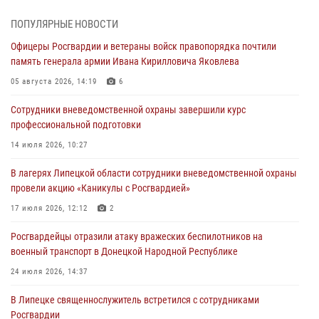
разведывательные беспилотники ВСУ
ПОПУЛЯРНЫЕ НОВОСТИ
04 августа 2026, 09:05
Офицеры Росгвардии и ветераны войск правопорядка почтили
Росгвардия обеспечила безопасность граждан на праздновании
память генерала армии Ивана Кирилловича Яковлева
Дня ВДВ в Липецке
05 августа 2026, 14:19
6
03 августа 2026, 13:43
1
Сотрудники вневедомственной охраны завершили курс
Росгвардейцы обеспечили безопасность граждан в День Лев-
профессиональной подготовки
Толстовского района
14 июля 2026, 10:27
03 августа 2026, 13:41
1
В лагерях Липецкой области сотрудники вневедомственной охраны
Росгвардия противодействует БПЛА ВСУ на южном направлении
провели акцию «Каникулы с Росгвардией»
(видео)
17 июля 2026, 12:12
2
03 августа 2026, 13:39
2
1
Росгвардейцы отразили атаку вражеских беспилотников на
военный транспорт в Донецкой Народной Республике
24 июля 2026, 14:37
В Липецке священнослужитель встретился с сотрудниками
Росгвардии