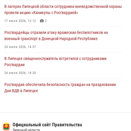
В лагерях Липецкой области сотрудники вневедомственной охраны
Росгвардия принимает участие в проверке готовности
провели акцию «Каникулы с Росгвардией»
образовательных учреждений к новому учебному
17 июля 2026, 12:12
2
05 августа 2026, 14:36
10
Росгвардейцы отразили атаку вражеских беспилотников на
Офицеры Росгвардии и ветераны войск правопорядка почтили
военный транспорт в Донецкой Народной Республике
память генерала армии Ивана Кирилловича Яковлева
24 июля 2026, 14:37
05 августа 2026, 14:19
6
В Липецке священнослужитель встретился с сотрудниками
Росгвардии
24 июля 2026, 14:20
Росгвардия обеспечила безопасность граждан на праздновании
Дня ВДВ в Липецке
03 августа 2026, 13:43
1
В Липецке росгвардейцы посетили богослужение в честь великого
князя Владимира
Официальный сайт Правительства
28 июля 2026, 14:38
4
Липецкой области