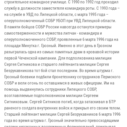
строительное командное училище. С 1990 по 1992 год проходил
службу в должности заместителя командира роты. С 1993 года –
на службе в УВД по Липецкой области, с марта 1995 года –
оперуполномоченный СОБР УБОП при УВД Липецкой области.
В памяти бойцов СОБР России навсегда останутся примеры
самоотверженности и мужества липчан - командира и
оперуполномоченного СОБР, проявленные 6 марта 1996 года на
площади Минутка г. Грозный. Именно в этот день в Грозном
разыгралась одна из самых памятных драм в кровавой истории
первой Чеченской кампании. Для подполковника милиции
Сергея Ситникова и старшего лейтенанта милиции Сергея
Безрукавникова тот бой стал последним. Во время штурма г.
Грозный боевики подбили бронетехнику сотрудников Пермского
СОБР и вели огонь по оставшимся в живых офицерам. Им на
помощь выдвинулись сотрудники Липецкого СОБР,
возглавляемые подполковником милиции Сергеем
Ситниковым. Сергей Ситников погиб, когда затаскивал в БТР
раненого солдата внутренних войск и прикрыл его своим телом.
Старший лейтенант милиции Сергей Безрукавников 6 марта 1996
года во время штурма г. Грозный значительно превосходящими
силами незаконных вооруженных формирований, прикрывал