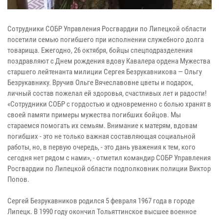
Сотрудники СОБР Управления Росгвардии по Липецкой области
посетили семью погибшего при исполнении служебного долга
товарища. Ежегодно, 26 октября, бойцы спецподразделения
поздравляют с Днем рождения вдову Кавалера ордена Мужества
старшего лейтенанта милиции Сергея Безрукавникова — Ольгу
Безрукавнику. Вручив Ольге Вячеславовне цветы и подарок,
личный состав пожелал ей здоровья, счастливых лет и радости!
«Сотрудники СОБР с гордостью и одновременно с болью хранят в
своей памяти примеры мужества погибших бойцов. Мы
стараемся помогать их семьям. Внимание к матерям, вдовам
погибших - это не только важная составляющая социальной
работы, но, в первую очередь, - это дань уважения к тем, кого
сегодня нет рядом с нами», - отметил командир СОБР Управления
Росгвардии по Липецкой области подполковник полиции Виктор
Попов.
Сергей Безрукавников родился 5 февраля 1967 года в городе
Липецк. В 1990 году окончил Тольяттинское высшее военное