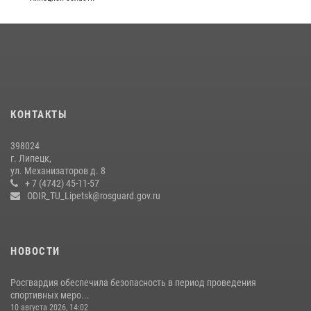
Сотрудники вневедомственной охраны окончили курс служебной
подготовки
24 июля 2026, 14:32
1
Росгвардия обеспечила безопасность липчан во время
празднования Дня города и Дня металлурга
20 июля 2026, 12:22
5
КОНТАКТЫ
Росгвардия обеспечила безопасность во время фестиваля бардов в
398024
Липецке
г. Липецк,
ул. Механизаторов д. 8
17 июля 2026, 12:26
5
+ 7 (4742) 45-11-57
ODIR_TU_Lipetsk@rosguard.gov.ru
НОВОСТИ
Росгвардия обеспечила безопасность в период проведения
спортивных меро...
10 августа 2026, 14:02