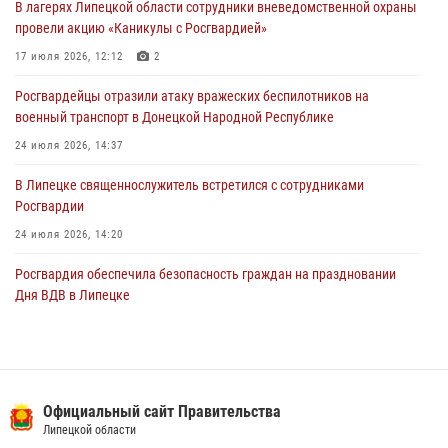
В лагерях Липецкой области сотрудники вневедомственной охраны
Росгвардия противодействует БПЛА ВСУ на южном направлении
провели акцию «Каникулы с Росгвардией»
(видео)
17 июля 2026, 12:12
2
03 августа 2026, 13:39
2
1
Росгвардейцы отразили атаку вражеских беспилотников на
военный транспорт в Донецкой Народной Республике
24 июля 2026, 14:37
В Липецке священнослужитель встретился с сотрудниками
Росгвардии
24 июля 2026, 14:20
Росгвардия обеспечила безопасность граждан на праздновании
Дня ВДВ в Липецке
03 августа 2026, 13:43
1
В Липецке росгвардейцы посетили богослужение в честь великого
князя Владимира
Официальный сайт Правительства
28 июля 2026, 14:38
4
Липецкой области