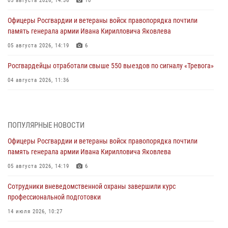
05 августа 2026, 14:36
10
Офицеры Росгвардии и ветераны войск правопорядка почтили
память генерала армии Ивана Кирилловича Яковлева
05 августа 2026, 14:19
6
Росгвардейцы отработали свыше 550 выездов по сигналу «Тревога»
04 августа 2026, 11:36
В ЛНР спецназовцы Росгвардии уничтожили ударные и
разведывательные беспилотники ВСУ
ПОПУЛЯРНЫЕ НОВОСТИ
04 августа 2026, 09:05
Офицеры Росгвардии и ветераны войск правопорядка почтили
Росгвардия обеспечила безопасность граждан на праздновании
память генерала армии Ивана Кирилловича Яковлева
Дня ВДВ в Липецке
05 августа 2026, 14:19
6
03 августа 2026, 13:43
1
Сотрудники вневедомственной охраны завершили курс
Росгвардейцы обеспечили безопасность граждан в День Лев-
профессиональной подготовки
Толстовского района
14 июля 2026, 10:27
03 августа 2026, 13:41
1