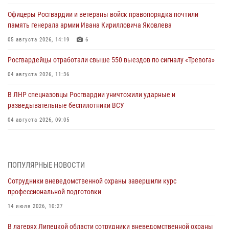
Офицеры Росгвардии и ветераны войск правопорядка почтили
память генерала армии Ивана Кирилловича Яковлева
05 августа 2026, 14:19
6
Росгвардейцы отработали свыше 550 выездов по сигналу «Тревога»
04 августа 2026, 11:36
В ЛНР спецназовцы Росгвардии уничтожили ударные и
разведывательные беспилотники ВСУ
04 августа 2026, 09:05
Росгвардия обеспечила безопасность граждан на праздновании
Дня ВДВ в Липецке
ПОПУЛЯРНЫЕ НОВОСТИ
03 августа 2026, 13:43
1
Сотрудники вневедомственной охраны завершили курс
Росгвардейцы обеспечили безопасность граждан в День Лев-
профессиональной подготовки
Толстовского района
14 июля 2026, 10:27
03 августа 2026, 13:41
1
В лагерях Липецкой области сотрудники вневедомственной охраны