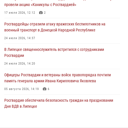
Росгвардия противодействует БПЛА ВСУ на южном направлении
провели акцию «Каникулы с Росгвардией»
(видео)
17 июля 2026, 12:12
2
03 августа 2026, 13:39
2
1
Росгвардейцы отразили атаку вражеских беспилотников на
Росгвардия обеспечила охрану порядка во время проведения
военный транспорт в Донецкой Народной Республике
фестивалей в Липецке
24 июля 2026, 14:37
03 августа 2026, 13:17
3
В Липецке священнослужитель встретился с сотрудниками
Росгвардии
24 июля 2026, 14:20
Офицеры Росгвардии и ветераны войск правопорядка почтили
память генерала армии Ивана Кирилловича Яковлева
05 августа 2026, 14:19
6
Росгвардия обеспечила безопасность граждан на праздновании
Дня ВДВ в Липецке
03 августа 2026, 13:43
1
В Липецке росгвардейцы посетили богослужение в честь великого