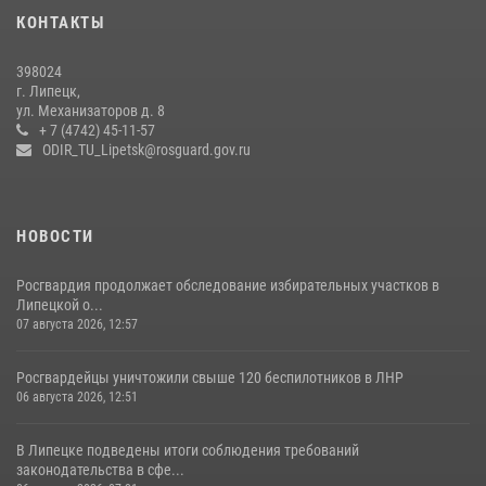
20 июля 2026, 12:22
5
КОНТАКТЫ
Росгвардия обеспечила безопасность во время фестиваля бардов в
398024
Липецке
г. Липецк,
ул. Механизаторов д. 8
17 июля 2026, 12:26
5
+ 7 (4742) 45-11-57
ODIR_TU_Lipetsk@rosguard.gov.ru
НОВОСТИ
Росгвардия продолжает обследование избирательных участков в
Липецкой о...
07 августа 2026, 12:57
Росгвардейцы уничтожили свыше 120 беспилотников в ЛНР
06 августа 2026, 12:51
В Липецке подведены итоги соблюдения требований
законодательства в сфе...