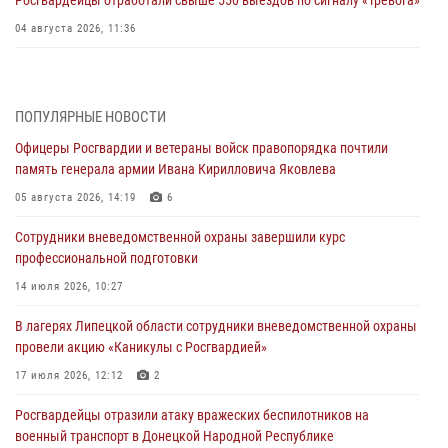
04 августа 2026, 11:36
В ЛНР спецназовцы Росгвардии уничтожили ударные и
разведывательные беспилотники ВСУ
ПОПУЛЯРНЫЕ НОВОСТИ
04 августа 2026, 09:05
Офицеры Росгвардии и ветераны войск правопорядка почтили
Росгвардия обеспечила безопасность граждан на праздновании
память генерала армии Ивана Кирилловича Яковлева
Дня ВДВ в Липецке
05 августа 2026, 14:19
6
03 августа 2026, 13:43
1
Сотрудники вневедомственной охраны завершили курс
Росгвардейцы обеспечили безопасность граждан в День Лев-
профессиональной подготовки
Толстовского района
14 июля 2026, 10:27
03 августа 2026, 13:41
1
В лагерях Липецкой области сотрудники вневедомственной охраны
Росгвардия противодействует БПЛА ВСУ на южном направлении
провели акцию «Каникулы с Росгвардией»
(видео)
17 июля 2026, 12:12
2
03 августа 2026, 13:39
2
1
Росгвардейцы отразили атаку вражеских беспилотников на
военный транспорт в Донецкой Народной Республике