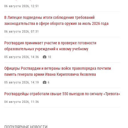
06 августа 2026, 12:51
В Липецке подведены итоги соблюдения требований
законодательства в сфере оборота оружия за июль 2026 года
06 августа 2026, 07:31
Росгвардия принимает участие в проверке готовности
образовательных учреждений к новому учебному
05 августа 2026, 14:36
10
Офицеры Росгвардии и ветераны войск правопорядка почтили
память генерала армии Ивана Кирилловича Яковлева
05 августа 2026, 14:19
6
Росгвардейцы отработали свыше 550 выездов по сигналу «Тревога»
04 августа 2026, 11:36
В ЛНР спецназовцы Росгвардии уничтожили ударные и
разведывательные беспилотники ВСУ
ПОПУЛЯРНЫЕ НОВОСТИ
04 августа 2026, 09:05