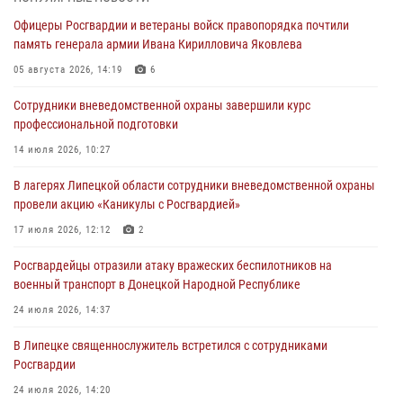
Офицеры Росгвардии и ветераны войск правопорядка почтили
Росгвардия обеспечила безопасность граждан на праздновании
память генерала армии Ивана Кирилловича Яковлева
Дня ВДВ в Липецке
05 августа 2026, 14:19
6
03 августа 2026, 13:43
1
Сотрудники вневедомственной охраны завершили курс
Росгвардейцы обеспечили безопасность граждан в День Лев-
профессиональной подготовки
Толстовского района
14 июля 2026, 10:27
03 августа 2026, 13:41
1
В лагерях Липецкой области сотрудники вневедомственной охраны
Росгвардия противодействует БПЛА ВСУ на южном направлении
провели акцию «Каникулы с Росгвардией»
(видео)
17 июля 2026, 12:12
2
03 августа 2026, 13:39
2
1
Росгвардейцы отразили атаку вражеских беспилотников на
военный транспорт в Донецкой Народной Республике
24 июля 2026, 14:37
В Липецке священнослужитель встретился с сотрудниками
Росгвардии
24 июля 2026, 14:20