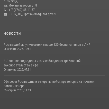
г. Липецк,
ул. Механизаторов д. 8
17 июля 2026, 12:26
5
+ 7 (4742) 45-11-57
ODIR_TU_Lipetsk@rosguard.gov.ru
НОВОСТИ
Росгвардейцы уничтожили свыше 120 беспилотников в ЛНР
06 августа 2026, 12:51
В Липецке подведены итоги соблюдения требований
законодательства в сфе...
06 августа 2026, 07:31
Офицеры Росгвардии и ветераны войск правопорядка почтили
память генера...
05 августа 2026, 14:19