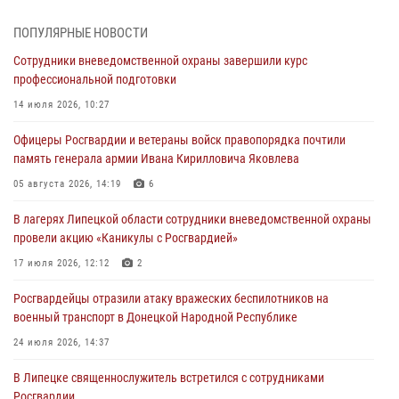
Дня ВДВ в Липецке
ПОПУЛЯРНЫЕ НОВОСТИ
03 августа 2026, 13:43
1
Сотрудники вневедомственной охраны завершили курс
Росгвардейцы обеспечили безопасность граждан в День Лев-
профессиональной подготовки
Толстовского района
14 июля 2026, 10:27
03 августа 2026, 13:41
1
Офицеры Росгвардии и ветераны войск правопорядка почтили
Росгвардия противодействует БПЛА ВСУ на южном направлении
память генерала армии Ивана Кирилловича Яковлева
(видео)
05 августа 2026, 14:19
6
03 августа 2026, 13:39
2
1
В лагерях Липецкой области сотрудники вневедомственной охраны
Росгвардия обеспечила охрану порядка во время проведения
провели акцию «Каникулы с Росгвардией»
фестивалей в Липецке
17 июля 2026, 12:12
2
03 августа 2026, 13:17
3
Росгвардейцы отразили атаку вражеских беспилотников на
военный транспорт в Донецкой Народной Республике
24 июля 2026, 14:37
В Липецке священнослужитель встретился с сотрудниками
Росгвардии