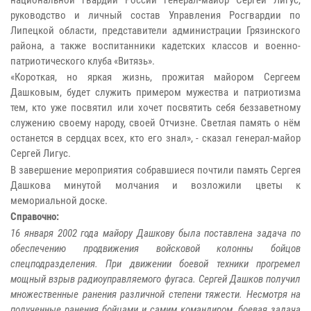
руководство и личный состав Управления Росгвардии по
Липецкой области, представители администрации Грязинского
района, а также воспитанники кадетских классов и военно-
патриотического клуба «Витязь».
«Короткая, но яркая жизнь, прожитая майором Сергеем
Дашковым, будет служить примером мужества и патриотизма
тем, кто уже посвятил или хочет посвятить себя беззаветному
служению своему народу, своей Отчизне. Светлая память о нём
останется в сердцах всех, кто его знал», - сказал генерал-майор
Сергей Лигус.
В завершение мероприятия собравшиеся почтили память Сергея
Дашкова минутой молчания и возложили цветы к
мемориальной доске.
Справочно:
16 января 2002 года майору Дашкову была поставлена задача по
обеспечению продвижения войсковой колонны бойцов
спецподразделения. При движении боевой техники прогремел
мощный взрыв радиоуправляемого фугаса. Сергей Дашков получил
множественные ранения различной степени тяжести. Несмотря на
полученные ранения бойцами и самим командиром, боевая задача